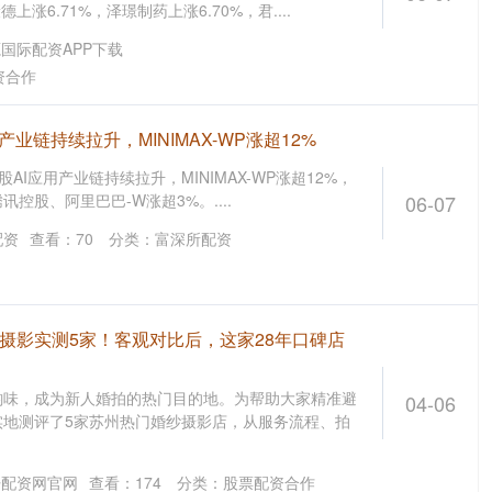
上涨6.71%，泽璟制药上涨6.70%，君....
国际配资APP下载
资合作
产业链持续拉升，MINIMAX-WP涨超12%
股AI应用产业链持续拉升，MINIMAX-WP涨超12%，
控股、阿里巴巴-W涨超3%。....
06-07
配资
查看：
70
分类：
富深所配资
摄影实测5家！客观对比后，这家28年口碑店
韵味，成为新人婚拍的热门目的地。为帮助大家精准避
04-06
实地测评了5家苏州热门婚纱摄影店，从服务流程、拍
杆配资网官网
查看：
174
分类：
股票配资合作