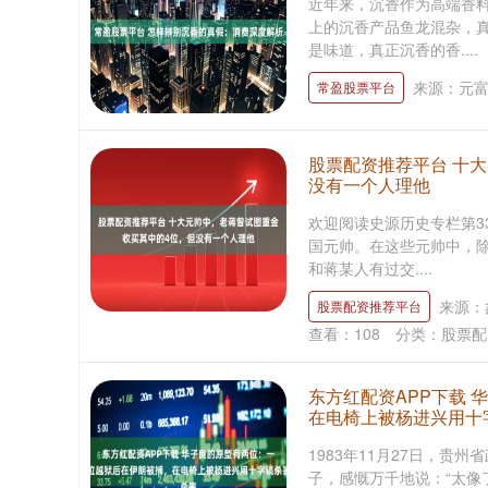
近年来，沉香作为高端香
上的沉香产品鱼龙混杂，
是味道，真正沉香的香....
来源：元
常盈股票平台
股票配资推荐平台 十
没有一个人理他
欢迎阅读史源历史专栏第33
国元帅。在这些元帅中，
和蒋某人有过交....
来源：
股票配资推荐平台
查看：
108
分类：
股票配
东方红配资APP下载
在电椅上被杨进兴用十
1983年11月27日，
子，感慨万千地说：“太像