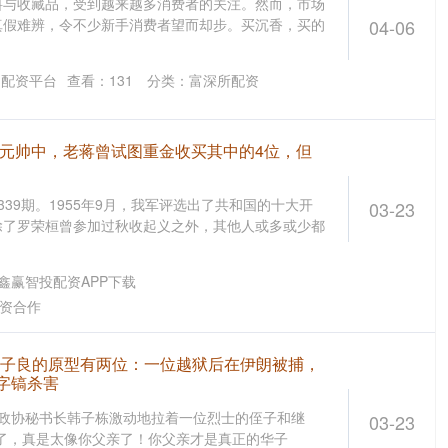
料与收藏品，受到越来越多消费者的关注。然而，市场
真假难辨，令不少新手消费者望而却步。买沉香，买的
04-06
富配资平台
查看：
131
分类：
富深所配资
大元帅中，老蒋曾试图重金收买其中的4位，但
39期。1955年9月，我军评选出了共和国的十大开
03-23
除了罗荣桓曾参加过秋收起义之外，其他人或多或少都
鑫赢智投配资APP下载
资合作
 华子良的原型有两位：一位越狱后在伊朗被捕，
字镐杀害
贵州省政协秘书长韩子栋激动地拉着一位烈士的侄子和继
03-23
了，真是太像你父亲了！你父亲才是真正的华子