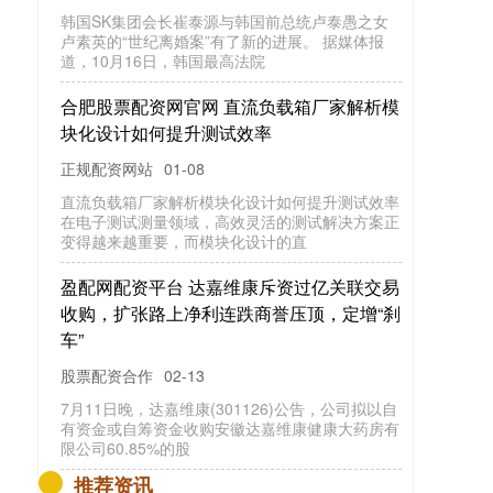
韩国SK集团会长崔泰源与韩国前总统卢泰愚之女
卢素英的“世纪离婚案”有了新的进展。 据媒体报
道，10月16日，韩国最高法院
合肥股票配资网官网 直流负载箱厂家解析模
块化设计如何提升测试效率
正规配资网站
01-08
直流负载箱厂家解析模块化设计如何提升测试效率
在电子测试测量领域，高效灵活的测试解决方案正
变得越来越重要，而模块化设计的直
盈配网配资平台 达嘉维康斥资过亿关联交易
收购，扩张路上净利连跌商誉压顶，定增“刹
车”
股票配资合作
02-13
7月11日晚，达嘉维康(301126)公告，公司拟以自
有资金或自筹资金收购安徽达嘉维康健康大药房有
限公司60.85%的股
推荐资讯