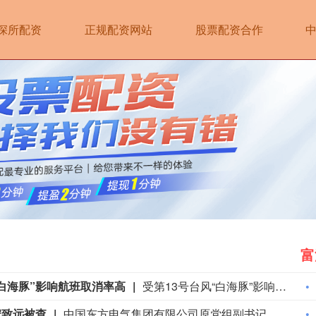
深所配资
正规配资网站
股票配资合作
富
白海豚”影响航班取消率高
受第13号台风“白海豚”影响，宁波机场计划于8月8日23:30起停止航班运行，8月9日全天继续停航，后续恢复运行时间将根据台风动态和影响情况另行公告。界面新闻从各航司获悉，目前受台风影响航班集中于宁波、温州、台州、杭州、上海一带。目前包括国航、东航、南航、海航、春秋航空、吉祥航空等航司均针对8月7日(含当天，截止时间参考各航司公告)前购买的客票发布了航班免手续费退改通知，旅客可留意相关航司App消息，选择取消或变更至相近航班。中央气象台8月8日06时发布台风橙色预警，预计“白海豚”将以每小时10-15公里的速度向西偏北方向移动，将于9日夜间至10日早晨在浙江舟山到福建福鼎一带沿海登陆。
宋致远被查
中国东方电气集团有限公司原党组副书记、董事宋致远涉嫌严重违纪违法，目前正接受中央纪委国家监委纪律审查和监察调查。（央视新闻）