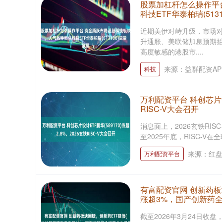
股票加杠杆怎么操作平
科技ETF华泰柏瑞(5131
近期美伊对峙升级，市场对
升通胀、美联储加息预期
高度敏感的港股市....
来源：益群配资AP
科技
万利配资平台 科创芯片设计
RISC-V大会召开
消息面上，2026玄铁RI
至2025年底，RISC-V在
来源：红
万利配资平台
有富配资官网 创新药板块
涨超3%，国产创新药
截至2026年3月24日收盘