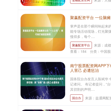
来源：天
聚赢配资平台 一位脑瘫
掌声是在那个瞬间响起来的。
能专场活动现场，灯光聚
慢得多，每个....
来源：成
聚赢配资平台
查看：
184
分类：
中国股
南宁股票配资网APP下
人害己 必遭惩治
国务院台办发言人陈斌华 
记者问。 有记者提问，“
其切割的声明....
来源：益通网配
国台办