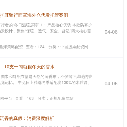
寒护耳骑行面罩海外仓代发托管案例
者的“冬日温暖屏障” 1.1 产品核心优势 本款防寒护
景设计，聚焦“保暖、透气、安全、舒适”四大核心需
04-06
鑫海策略配资
查看：
124
分类：
中国股票配资网
｜10支一闻就很冬天的香水
，围巾和针织衣物是天然的留香布，不仅留下温暖的香
觉记忆。 中免日上精选冬季适配度100%的木质调、
04-06
宏网平台
查看：
163
分类：
正规配资网站
别沉香的真假：消费深度解析