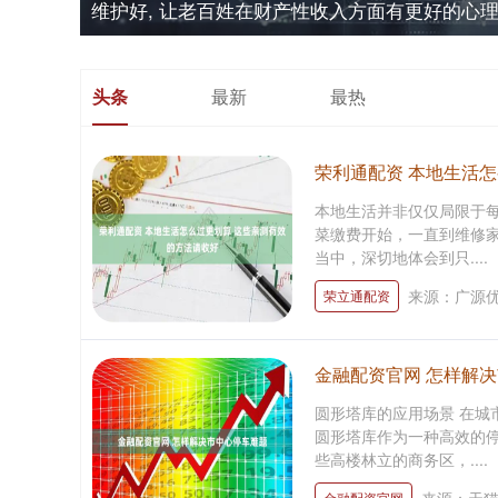
维护好, 让老百姓在财产性收入方面有更好的心
头条
最新
最热
荣利通配资 本地生活
本地生活并非仅仅局限于
菜缴费开始，一直到维修
当中，深切地体会到只....
来源：广源
荣立通配资
金融配资官网 怎样解
圆形塔库的应用场景 在城
圆形塔库作为一种高效的
些高楼林立的商务区，....
金融配资官网