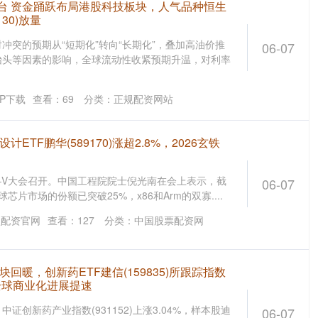
台 资金踊跃布局港股科技板块，人气品种恒生
30)放量
冲突的预期从“短期化”转向“长期化”，叠加高油价推
06-07
抬头等因素的影响，全球流动性收紧预期升温，对利率
P下载
查看：
69
分类：
正规配资网站
ETF鹏华(589170)涨超2.8%，2026玄铁
SC-V大会召开。中国工程院院士倪光南在会上表示，截
06-07
全球芯片市场的份额已突破25%，x86和Arm的双寡....
盘配资官网
查看：
127
分类：
中国股票配资网
回暖，创新药ETF建信(159835)所跟踪指数
全球商业化进展提速
，中证创新药产业指数(931152)上涨3.04%，样本股迪
06-07