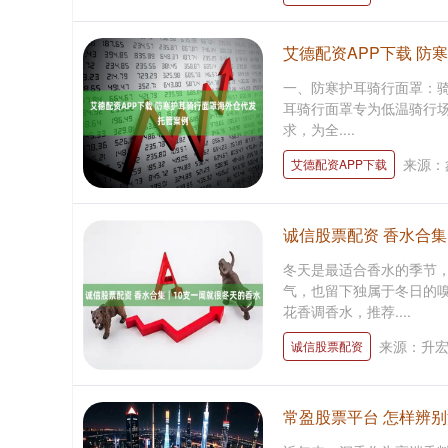
艾德配资APP下载 防
一、防寒护耳骑行面罩：骑行
耳骑行面罩专为低温骑行场
求，为全....
来源：
艾德配资APP下载
诚信股票配资 香水合集
冬天是最适合香水的季节
气，也留下独属于冬日的嗅
花香调香水，推荐....
来源：升
诚信股票配资
常盈股票平台 怎样辨