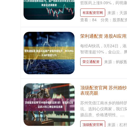
哲医药上涨9.09%，药明康德
来源：天源
有富配资官网
查看：
84
分类：
股票配
荣利通配资 港股AI应用
每经AI快讯，3月24日，港
智谱涨超10%，金山云、腾讯
来源：蚂蚁
荣立通配资
顶级配资官网 苏州婚纱
表现亮眼
苏州凭借江南水乡的独特
坑、选到心仪商家，我们
摄品质、价格透明性、....
来源：杠
顶级配资官网