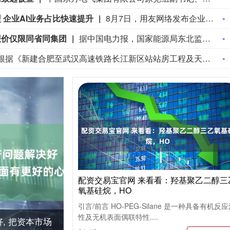
 企业AI业务占比快速提升
8月7日，用友网络发布企业AI最新产品与服务矩阵，覆盖企业AI软件（用友BIP6）、企业AI软硬一体化产品（企业AI盒子）、企业AI业务运营服务（AIBaaS）三大板块。截至目前，BIP6已搭建数据、模型、平台、应用四层架构，覆盖财务、人力、采购、供应链、制造、研发等场景，搭载63个垂直领域智能体，沉淀623项智能能力（Skill），开放超2.6万个应用与服务接口。公司董事长王文京对证券时报记者表示，AI浪潮为企业软件厂商打开广阔发展空间，公司正加速转型，企业AI业务占比快速提升。
报价仅限同省同集团
据中国电力报，国家能源局东北监管局日前印发《东北区域集中式新能源发电企业集中报价工作实施方案（试行）》，对辽宁、吉林、黑龙江三省集中式风电、光伏发电企业的市场报价行为作出系统性规范。其中明确，原则上仅允许同一集团（同一母公司、同一控股股东、同一实际控制人等）内同一省的新能源发电企业进行集中报价，禁止跨集团、跨省集中报价。禁止具有竞争关系的经营者达成固定或变更商品关系的垄断协议。
据湖北发布，根据《新建合肥至武汉高速铁路长江新区站站房工程及天河站站区相关工程HWZF-1(HBSJ-202401TL-010023001)资审文件公告》，长江新区站计划开工时间和竣工时间均已明确：计划开工日期2026年9月1日，计划竣工日期2028年6月30日，计划工期668日历天。长江新区站位于武汉中北部，北靠黄陂区，南依长江新城。车站西距武汉天河站22.86km，东距红安站24.726km。
配资交易宝官网 来看看：羟基聚乙二醇三
氧基硅烷，HO
引言/前言 HO-PEG-Silane 是一种具备有机反
性及无机表面偶联特性....
, 把资本市场