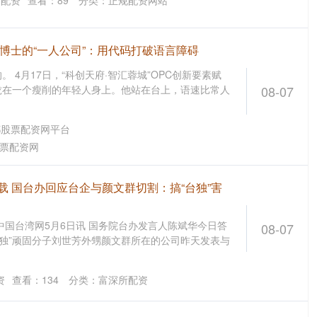
猫配资
查看：
89
分类：
正规配资网站
博士的“一人公司”：用代码打破语言障碍
 4月17日，“科创天府·智汇蓉城”OPC创新要素赋
拢在一个瘦削的年轻人身上。他站在台上，语速比常人
08-07
都股票配资网平台
票配资网
载 国台办回应台企与颜文群切割：搞“台独”害
中国台湾网5月6日讯 国务院台办发言人陈斌华今日答
08-07
台独”顽固分子刘世芳外甥颜文群所在的公司昨天发表与
资
查看：
134
分类：
富深所配资