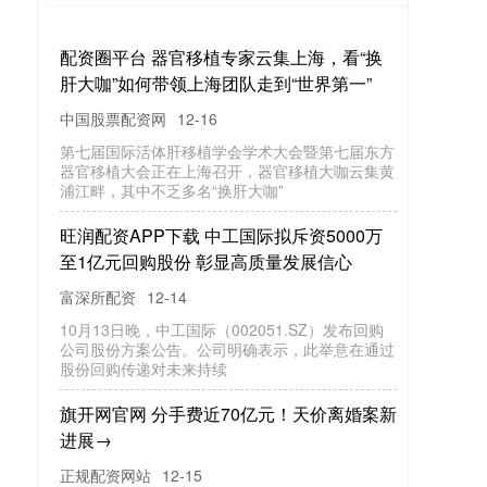
配资圈平台 器官移植专家云集上海，看“换
肝大咖”如何带领上海团队走到“世界第一”
中国股票配资网
12-16
第七届国际活体肝移植学会学术大会暨第七届东方
器官移植大会正在上海召开，器官移植大咖云集黄
浦江畔，其中不乏多名“换肝大咖”
旺润配资APP下载 中工国际拟斥资5000万
至1亿元回购股份 彰显高质量发展信心
富深所配资
12-14
10月13日晚，中工国际（002051.SZ）发布回购
公司股份方案公告。公司明确表示，此举意在通过
股份回购传递对未来持续
旗开网官网 分手费近70亿元！天价离婚案新
进展→
正规配资网站
12-15