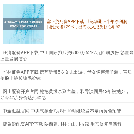
塞上贷配资APP下载 世纪华通上半年净利润
同比大增129%，出海收入成为核心引擎
​旺润配资APP下载 中工国际拟斥资5000万至1亿元回购股份 彰显高
质量发展信心
​华林证券APP下载 唐艺昕带5岁女儿出游，母女俩穿亲子装，宝贝
侧脸出镜长睫毛抢镜
​网上配资开户官网 她把黄渤亲到害羞，和导演同居12年被抛弃，
如今47岁身价达到40亿
​中金汇融官网 中央气象台7月8日10时继续发布暴雨黄色预警
​捷希源配资APP下载 陕西延川县：山川披绿 生态修复启新程