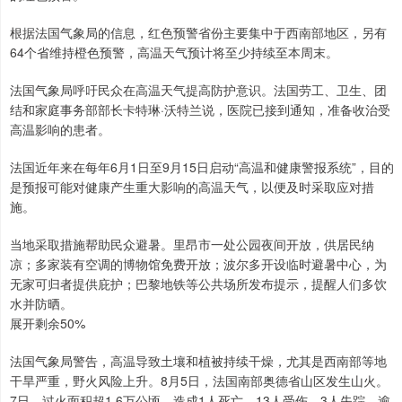
根据法国气象局的信息，红色预警省份主要集中于西南部地区，另有
64个省维持橙色预警，高温天气预计将至少持续至本周末。
法国气象局呼吁民众在高温天气提高防护意识。法国劳工、卫生、团
结和家庭事务部部长卡特琳·沃特兰说，医院已接到通知，准备收治受
高温影响的患者。
法国近年来在每年6月1日至9月15日启动“高温和健康警报系统”，目的
是预报可能对健康产生重大影响的高温天气，以便及时采取应对措
施。
当地采取措施帮助民众避暑。里昂市一处公园夜间开放，供居民纳
凉；多家装有空调的博物馆免费开放；波尔多开设临时避暑中心，为
无家可归者提供庇护；巴黎地铁等公共场所发布提示，提醒人们多饮
水并防晒。
展开剩余50%
法国气象局警告，高温导致土壤和植被持续干燥，尤其是西南部等地
干旱严重，野火风险上升。8月5日，法国南部奥德省山区发生山火。
7日，过火面积超1.6万公顷，造成1人死亡、13人受伤、3人失踪，逾