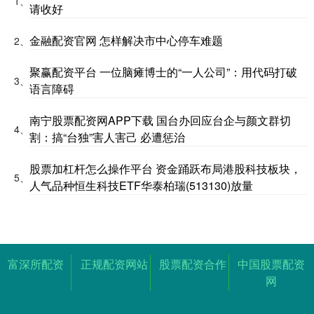
1、
请收好
金融配资官网 怎样解决市中心停车难题
2、
聚赢配资平台 一位脑瘫博士的“一人公司”：用代码打破
3、
语言障碍
南宁股票配资网APP下载 国台办回应台企与颜文群切
4、
割：搞“台独”害人害己 必遭惩治
股票加杠杆怎么操作平台 资金踊跃布局港股科技板块，
5、
人气品种恒生科技ETF华泰柏瑞(513130)放量
富深所配资
正规配资网站
股票配资合作
中国股票配资
网