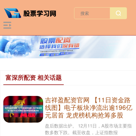
富深所配资 相关话题
吉祥盈配资官网 【11日资金路
线图】电子板块净流出逾196亿
元居首 龙虎榜机构抢筹多股
盘后数据出炉。 12月11日，A股市场主要指
数多数下跌。截至收盘，上证指数报