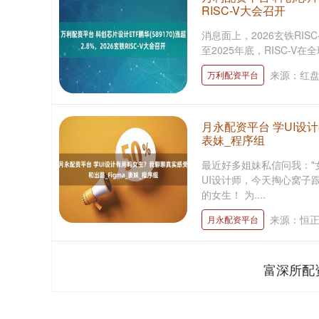
RISC-V大会召开
消息面上，2026玄铁RI
至2025年底，RISC-V在
来源：红
万利配资平台
月永配资平台 学UI设
表妹_程序组
最近好多姐妹私信问我："
UI设计师，今天掏心窝子
的女生！ 为....
来源：恒
月永配资平台
富深所配