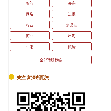
智能
嘉实
网络
进展
行业
多晶硅
商业
出海
生态
赋能
全部话题标签
关注 富深所配资