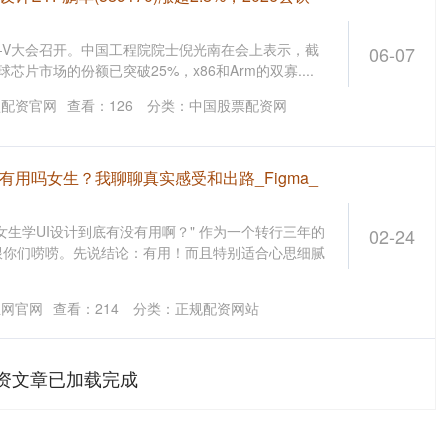
SC-V大会召开。中国工程院院士倪光南在会上表示，截
06-07
全球芯片市场的份额已突破25%，x86和Arm的双寡....
盘配资官网
查看：
126
分类：
中国股票配资网
计有用吗女生？我聊聊真实感受和出路_Figma_
女生学UI设计到底有没有用啊？" 作为一个转行三年的
02-24
跟你们唠唠。先说结论：有用！而且特别适合心思细腻
正网官网
查看：
214
分类：
正规配资网站
资文章已加载完成