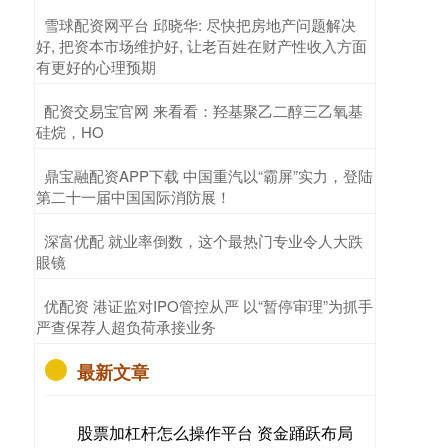
​雪球配资网平台 邱晓华: 尽快把房地产问题解决
好, 把资本市场维护好, 让老百姓在财产性收入方面
有更好的心理预期
​配资交易宝官网 来看看：羟基聚乙二醇三乙氧基
硅烷，HO
​鼎宝融配资APP下载 中国重汽以“霸屏”实力，登陆
第二十一届中国国际消防展！
​深富优配 就业率倒数，这个最热门专业令人大跌
眼镜
​优配资 港证监对IPO管控从严 以“暂停审理”为抓手
严查保荐人超负荷承接业务
最新文章
股票加杠杆怎么操作平台 资金踊跃布局