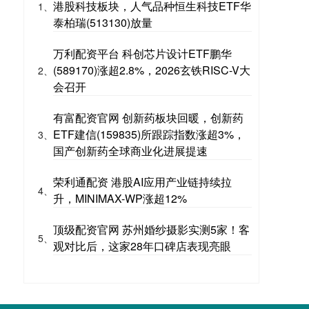
港股科技板块，人气品种恒生科技ETF华
1、
泰柏瑞(513130)放量
万利配资平台 科创芯片设计ETF鹏华
(589170)涨超2.8%，2026玄铁RISC-V大
2、
会召开
有富配资官网 创新药板块回暖，创新药
ETF建信(159835)所跟踪指数涨超3%，
3、
国产创新药全球商业化进展提速
荣利通配资 港股AI应用产业链持续拉
4、
升，MINIMAX-WP涨超12%
顶级配资官网 苏州婚纱摄影实测5家！客
5、
观对比后，这家28年口碑店表现亮眼