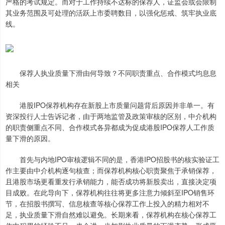
严格的考试规定。而对于工作持续不达标的保荐人，证监会或会限制
其业务范围及可处理的活跃上市委聘数目，以强化惩戒、筑牢执业底
线。
保荐人执业质量下滑由何导致？不同职责重点、合作模式均息息
相关
港股IPO保荐机构存在新股上市质量问题背后原因并非单一。有
资深投行人士告诉记者，由于两地监管及政策审核的区别，中介机构
的职责侧重点不同、合作模式各异都成为促成港股IPO保荐人工作质
量下滑的原因。
首先与内地IPO审核逻辑不同的是，香港IPO招股书的核实验证工
作主要由中介机构逐句核查；而保荐机构核心职责聚焦于承销保荐，
且港股市场更看重发行承销能力，能否成功将新股卖出，直接决定项
目成败。在此导向下，保荐机构往往将更多注意力倾斜至IPO销售环
节，在招股书撰写、信息核查等核心保荐工作上投入的精力相对不
足，执业质量下滑自然难以避免。长期来看，保荐机构在核心保荐工