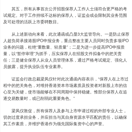
其五，所有从事首次公开招股保荐人工作人士须符合更严格的考
试规定。对于工作持续不达标的保荐人，证监会或会限制其业务范围
及可处理的活跃上市委聘数目。
从上述新动向来看，此次通函或凸显3大监管导向。一是防止保荐
人超负荷承接港股IPO申报业务，重点整改主要人员同时负责多项IPO
业务的问题，杜绝“重数量、轻质量”；二是为进一步提高IPO申报质
量，以“暂停审理”为抓手，压实保荐人在招股文件拟备中的把关责
任；三是健全保荐人从业人员管理体系，通过严格考试规定、强化人
员披露，提升执业队伍专业素养。
证监会行政总裁梁凤仪针对此次通函内容表示，“保荐人在上市过
程中的把关角色，对维持香港资本市场素质及投资者对新股上市的信
心至为关键，使市场能够在不同周期中保持稳健。惟部分保荐人在追
逐交易数量时，或已削弱此重要角色。”
梁凤仪敦促，所有保荐人及参与上市申请过程的外部专业人士，
切勿过度承担业务，并应担当与其自身资源水平匹配的责任，以确保
其工作素质，并维护香港作为领先国际集资中心的声誉。