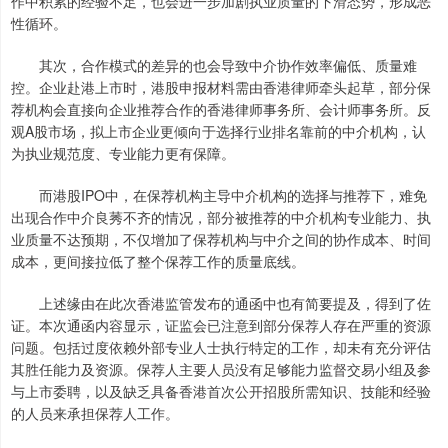
作中积累的经验不足，也会进一步加剧执业质量的下滑态势，形成恶
性循环。
其次，合作模式的差异的也会导致中介协作效率偏低、质量难
控。企业赴港上市时，港股申报材料需由香港律师牵头起草，部分保
荐机构会直接向企业推荐合作的香港律师事务所、会计师事务所。反
观A股市场，拟上市企业更倾向于选择行业排名靠前的中介机构，认
为执业规范度、专业能力更有保障。
而港股IPO中，在保荐机构主导中介机构的选择与推荐下，难免
出现合作中介良莠不齐的情况，部分被推荐的中介机构专业能力、执
业质量不达预期，不仅增加了保荐机构与中介之间的协作成本、时间
成本，更间接拉低了整个保荐工作的质量底线。
上述缘由在此次香港监管发布的通函中也有简要提及，得到了佐
证。本次通函内容显示，证监会已注意到部分保荐人存在严重的资源
问题。包括过度依赖外部专业人士执行特定的工作，却未有充分评估
其胜任能力及资源。保荐人主要人员没有足够能力监督交易小组及参
与上市委聘，以及缺乏具备香港首次公开招股所需知识、技能和经验
的人员来承担保荐人工作。