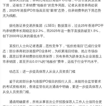
下滑，还催生了承销费“地板价”的竞争局面。记者从港资券商处获
悉，2025年港股IPO市场虽呈现“量增”态势，但承销费率的下滑态势
尤为残酷。
据伦敦证券交易所集团（LSEG）数据显示，过去25年香港IPO平
均承销费率长期稳定在2.3%，而2025年这一数字直接跌破至1.5%，
创下2000年以来的最低水平。
某投行人士向记者透露，恶性竞争下，“低价抢项目”已成行业常
态：部分券商初涉港股IPO业务时，为积累项目经验、抢占市场份
额，愿意以零承销费担任联席保荐；另有券商为跻身龙头企业港股上
市承销团，甚至开出0.01%的“地板价”费率，远低于行业平均水平。
动态五：进一步提高保荐人从业人员资质门槛
鉴于此前部分参与港股IPO项目的投行人员，未能符合监管要求
的考试资格准则，香港监管在此次通函中明确，要进一步提高保荐人
从业人员资质门槛。
通函明确要求，所有从事首次公开招股保荐人工作人士须符合更