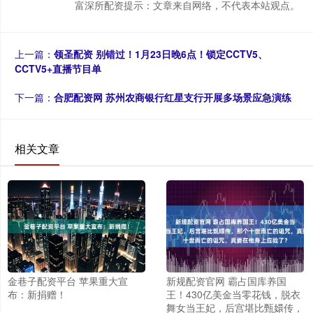
富深所配资提示：文章来自网络，不代表本站观点。
上一篇：
领圣配资 别错过！1月23日晚6点！锁定CCTV5、
CCTV5+直播节目单
下一篇：
合肥配资网 苏州农商银行红星支行开展多场景应急演练
相关文章
金巷子配资平台 苹果重大宣
新规配资官网 霸占国库养国
布：新捐赠！
王！430亿美金当零花钱，脱衣
舞女当王妃，后宫堪比甄嬛传，