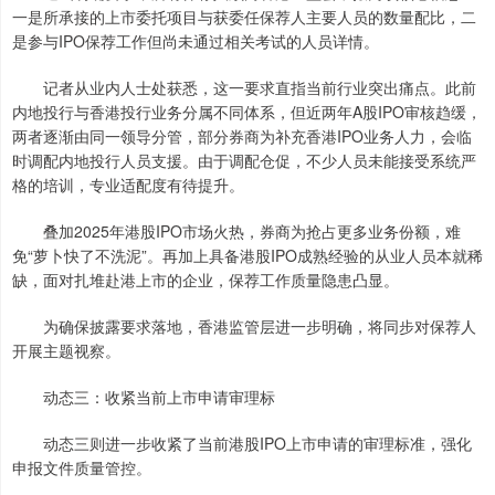
一是所承接的上市委托项目与获委任保荐人主要人员的数量配比，二
是参与IPO保荐工作但尚未通过相关考试的人员详情。
记者从业内人士处获悉，这一要求直指当前行业突出痛点。此前
内地投行与香港投行业务分属不同体系，但近两年A股IPO审核趋缓，
两者逐渐由同一领导分管，部分券商为补充香港IPO业务人力，会临
时调配内地投行人员支援。由于调配仓促，不少人员未能接受系统严
格的培训，专业适配度有待提升。
叠加2025年港股IPO市场火热，券商为抢占更多业务份额，难
免“萝卜快了不洗泥”。再加上具备港股IPO成熟经验的从业人员本就稀
缺，面对扎堆赴港上市的企业，保荐工作质量隐患凸显。
为确保披露要求落地，香港监管层进一步明确，将同步对保荐人
开展主题视察。
动态三：收紧当前上市申请审理标
动态三则进一步收紧了当前港股IPO上市申请的审理标准，强化
申报文件质量管控。