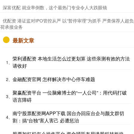
​深富优配 就业率倒数，这个最热门专业令人大跌眼镜
​优配资 港证监对IPO管控从严 以“暂停审理”为抓手 严查保荐人超负
荷承接业务
最新文章
荣利通配资 本地生活怎么过更划算 这些亲测有效的方法
1、
请收好
金融配资官网 怎样解决市中心停车难题
2、
聚赢配资平台 一位脑瘫博士的“一人公司”：用代码打破
3、
语言障碍
南宁股票配资网APP下载 国台办回应台企与颜文群切
4、
割：搞“台独”害人害己 必遭惩治
股票加杠杆怎么操作平台 资金踊跃布局港股科技板块，