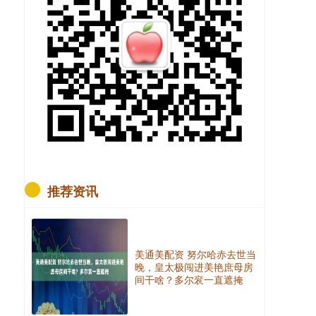
推荐资讯
美通美配资 努尔哈赤去世当
晚，皇太极闯进美艳庶母房
间干啥？多尔衮一直遮掩