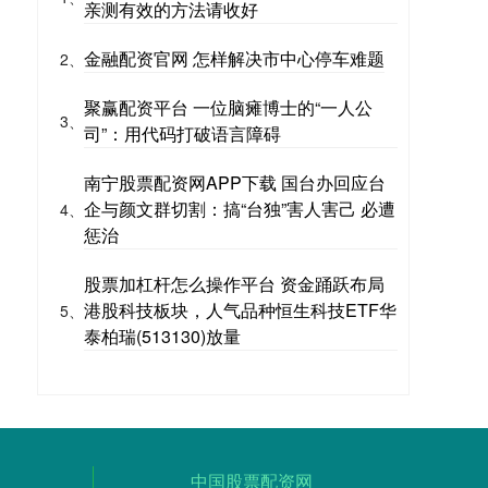
亲测有效的方法请收好
金融配资官网 怎样解决市中心停车难题
2、
聚赢配资平台 一位脑瘫博士的“一人公
3、
司”：用代码打破语言障碍
南宁股票配资网APP下载 国台办回应台
企与颜文群切割：搞“台独”害人害己 必遭
4、
惩治
股票加杠杆怎么操作平台 资金踊跃布局
港股科技板块，人气品种恒生科技ETF华
5、
泰柏瑞(513130)放量
中国股票配资网