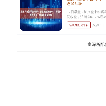
念等活跃
17日早盘，沪指盘中窄幅
间收盘，沪指涨0.17%报383
来源：日
晶顶网配资平台
富深所配