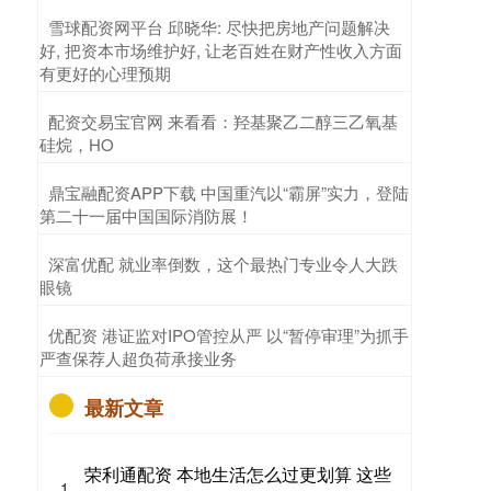
​雪球配资网平台 邱晓华: 尽快把房地产问题解决
好, 把资本市场维护好, 让老百姓在财产性收入方面
有更好的心理预期
​配资交易宝官网 来看看：羟基聚乙二醇三乙氧基
硅烷，HO
​鼎宝融配资APP下载 中国重汽以“霸屏”实力，登陆
第二十一届中国国际消防展！
​深富优配 就业率倒数，这个最热门专业令人大跌
眼镜
​优配资 港证监对IPO管控从严 以“暂停审理”为抓手
严查保荐人超负荷承接业务
最新文章
荣利通配资 本地生活怎么过更划算 这些
1、