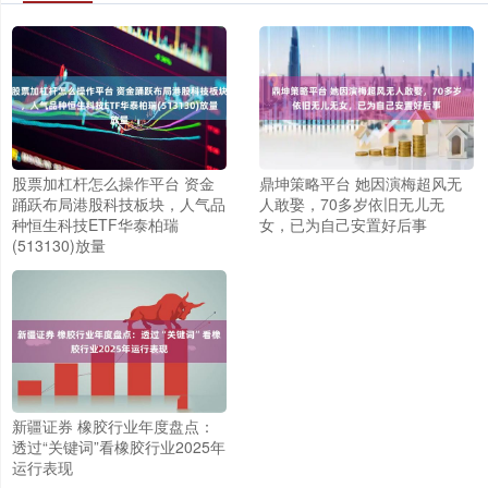
股票加杠杆怎么操作平台 资金
鼎坤策略平台 她因演梅超风无
踊跃布局港股科技板块，人气品
人敢娶，70多岁依旧无儿无
种恒生科技ETF华泰柏瑞
女，已为自己安置好后事
(513130)放量
新疆证券 橡胶行业年度盘点：
透过“关键词”看橡胶行业2025年
运行表现