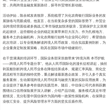
堂，共商跨境金融发展新路径，探寻外贸增长新动能。
活动伊始，陈余斌发表致辞，系统梳理了兴化农商银行国际业务的发
展脉络与亮眼成绩。他直言，在当前复杂多变的国际形势下，外贸企
业跨境经营面临诸多挑战,汇率市场犹如惊涛骇浪，贸易保护主义浪潮
此起彼伏，这些都给企业的稳定发展带来巨大压力。作为扎根地方、
服务本土的金融机构，兴化农商银行始终与企业同心同行，希望借由
此次培训，以专业视角解读跨境人民币政策，结合实战案例剖析，为
企业量身定制发展策略，助其在国际市场中稳健前行。
在干货满满的培训环节，国际业务部宋崇彪带来“跨境兴商 本币护航
——跨境人民币专题分享”。他从人民币国际化的漫长征程讲起，抽丝
剥茧般剖析跨境人民币业务在降低结算成本、规避汇率风险、简化交
易流程等方面的独特优势，重点解读最新惠企政策，并引入多个真实
服务案例，生动展现跨境人民币结算与融资方案的实际应用效果，为
企业提供了极具参考价值的实践范本。随后，中信保公司代表韩跃鹏
围绕出口信用保险展开深入讲解，介绍产品功能、服务模式及近年理
赔情况，充分彰显中国信保作为国内唯一政策性保险机构，在保障企
业收汇安全、提升风险管理水平方面的坚实后盾作用。