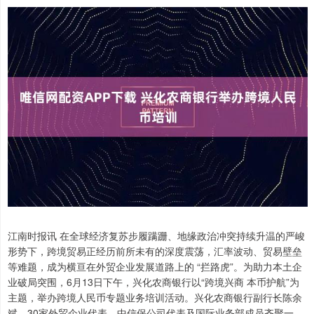
江南时报讯 在全球经济复苏步履蹒跚、地缘政治冲突持续升温的严峻
形势下，跨境贸易正经历前所未有的深度震荡，汇率波动、贸易壁垒
等难题，成为横亘在外贸企业发展道路上的 “拦路虎”。为助力本土企
业破局突围，6月13日下午，兴化农商银行以“跨境兴商 本币护航”为
主题，举办跨境人民币专题业务培训活动。兴化农商银行副行长陈余
斌、30家外贸企业代表、中信保公司代表及国际业务部成员齐聚一