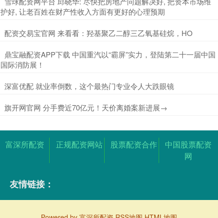
​雪球配资网平台 邱晓华: 尽快把房地产问题解决好, 把资本市场维
护好, 让老百姓在财产性收入方面有更好的心理预期
​配资交易宝官网 来看看：羟基聚乙二醇三乙氧基硅烷，HO
​鼎宝融配资APP下载 中国重汽以“霸屏”实力，登陆第二十一届中国
国际消防展！
​深富优配 就业率倒数，这个最热门专业令人大跌眼镜
​旗开网官网 分手费近70亿元！天价离婚案新进展→
富深所配资
正规配资网站
股票配资合作
中国股票配资
网
友情链接：
Powered by
富深所配资
RSS地图
HTML地图