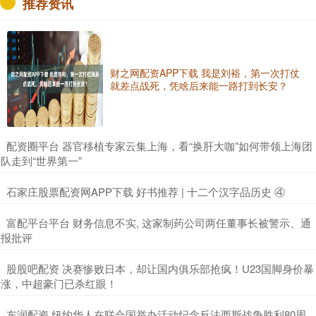
推荐资讯
财之网配资APP下载 我是刘裕，第一次打仗
就差点战死，凭啥后来能一路打到长安？
​配资圈平台 器官移植专家云集上海，看“换肝大咖”如何带领上海团
队走到“世界第一”
​石家庄股票配资网APP下载 好书推荐 | 十二个汉字品历史 ④
​富配平台平台 财务信息不实, 这家制药公司两任董事长被警示、通
报批评
​股股吧配资 决赛惨败日本，却让国内俱乐部抢疯！U23国脚身价暴
涨，中超豪门已杀红眼！
​东润配资 纽约华人在联合国举办活动纪念反法西斯战争胜利80周