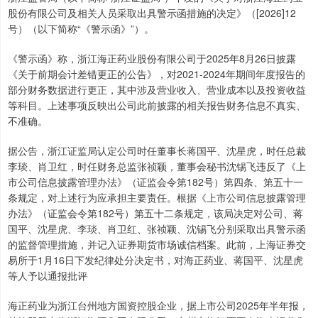
股份有限公司及相关人员采取出具警示函措施的决定》（[2026]12
号）（以下简称“《警示函》”）。
《警示函》称，浙江海正药业股份有限公司于2025年8月26日披露
《关于前期会计差错更正的公告》，对2021-2024年期间年度报告的
部分财务数据进行更正，其中涉及营业收入、营业成本以及投资收益
等科目。上述事项反映出公司此前披露的相关报告财务信息不真实、
不准确。
据公告，浙江证监局认定公司时任董事长蒋国平、沈星虎，时任总裁
李琰、肖卫红，时任财务总监张祯颖，董事会秘书沈锡飞违反了《上
市公司信息披露管理办法》（证监会令第182号）第四条、第五十一
条规定，对上述行为应承担主要责任。根据《上市公司信息披露管理
办法》（证监会令第182号）第五十二条规定，该局决定对公司、蒋
国平、沈星虎、李琰、肖卫红、张祯颖、沈锡飞分别采取出具警示函
的监督管理措施，并记入证券期货市场诚信档案。此前，上海证券交
易所于1月16日下发纪律处分决定书，对海正药业、蒋国平、沈星虎
等人予以通报批评
海正药业为浙江台州地方国资控股企业，据上市公司2025年半年报，