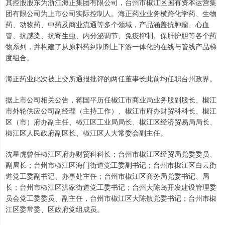
其控股股东为浙江海正集团有限公司，台州市椒江区国有资本运营集
团有限公司为上市公司实际控制人。海正药业业务横跨化学药、生物
药、动物药、中药及商业流通等多个领域，产品涵盖抗肿瘤、心血
管、抗感染、抗寄生虫、内分泌调节、免疫抑制、保肝护胆等各个药
物系列，并构建了从原料药到制剂上下游一体化的在线与管线产品梯
度组合。
海正药业此次被上交所通报批评的两任董事长此前均任职台州政界。
据上市公司相关公告，蒋国平历任椒江市商业局业务股副股长、椒江
市外轮供应公司副经理（主持工作）、椒江市府办财贸科科长、椒江
区（市）府办副主任、椒江区工业局局长、椒江区经济贸易局局长、
椒江区人民政府副区长、椒江区人大常委会副主任。
沈星虎曾任椒江区府办财贸科科长；台州市椒江区经贸局党委委员、
副局长；台州市椒江区海门街道党工委副书记；台州市椒江区白云街
道党工委副书记、办事处主任；台州市椒江区商务局党委书记、局
长；台州市椒江区洪家街道党工委书记；台州大陈岛开发建设管理委
员会党工委委员、副主任，台州市椒江区大陈镇党委书记；台州市椒
江区委常委、区政府党组成员。