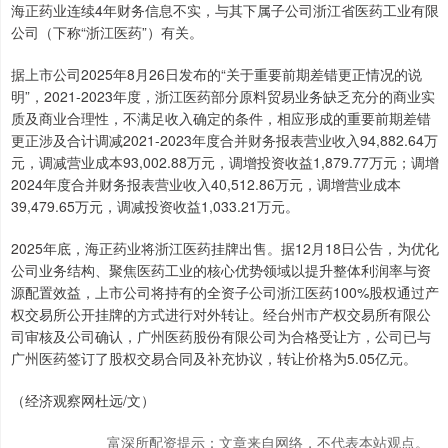
海正药业连续4年财务信息不实，与其下属子公司浙江省医药工业有限
公司（下称“浙江医药”）有关。
据上市公司2025年8月26日发布的“关于重要前期差错更正情况的说
明”，2021-2023年度，浙江医药部分原料贸易业务缺乏充分的商业实
质及商业合理性，不满足收入确定的条件，相应形成的重要前期差错
更正涉及合计调减2021-2023年度合并财务报表营业收入94,882.64万
元，调减营业成本93,002.88万元，调增投资收益1,879.77万元；调增
2024年度合并财务报表营业收入40,512.86万元，调增营业成本
39,479.65万元，调减投资收益1,033.21万元。
2025年底，海正药业将浙江医药挂牌出售。据12月18日公告，为优化
公司业务结构、聚焦医药工业的核心优势领域以提升整体利润率与资
源配置效益，上市公司将持有的全资子公司浙江医药100%股权通过产
权交易所公开挂牌的方式进行对外转让。经台州市产权交易所有限公
司审核及公司确认，广州医药股份有限公司为合格受让方，公司已与
广州医药签订了股权交易合同及补充协议，转让价格为5.05亿元。
（经济观察网杜远/文）
富深所配资提示：文章来自网络，不代表本站观点。