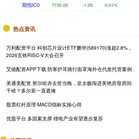
期指IC0
7730.00
-1.00
-0.01%
热点资讯
万利配资平台 科创芯片设计ETF鹏华(589170)涨超2.8%，
2026玄铁RISC-V大会召开
艾德配资APP下载 防寒护耳骑行面罩海外仓代发托管案例
美通美配资 努尔哈赤去世当晚，皇太极闯进美艳庶母房间
干啥？多尔衮一直遮掩
股票杠杆原理 MACD指标实操心得
优股平台 多因素支撑 锂电产业有望逐步复苏