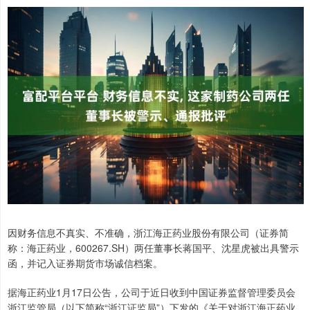
因财务信息不真实、不准确，浙江海正药业股份有限公司（证券简
称：海正药业，600267.SH）两任董事长蒋国平、沈星虎被出具警示
函，并记入证券期货市场诚信档案。
据海正药业1月17日公告，公司于近日收到中国证券监督管理委员会
浙江监管局（以下简称“浙江证监局”）下发的《关于对浙江海正药业