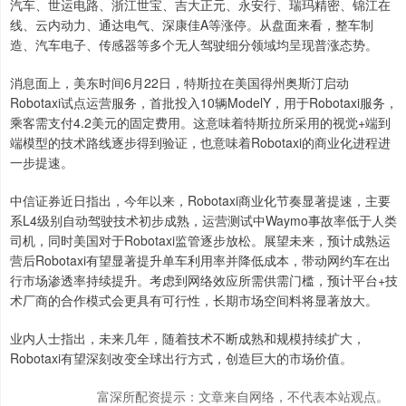
汽车、世运电路、浙江世宝、吉大正元、永安行、瑞玛精密、锦江在
线、云内动力、通达电气、深康佳A等涨停。从盘面来看，整车制
造、汽车电子、传感器等多个无人驾驶细分领域均呈现普涨态势。
消息面上，美东时间6月22日，特斯拉在美国得州奥斯汀启动
Robotaxi试点运营服务，首批投入10辆ModelY，用于Robotaxi服务，
乘客需支付4.2美元的固定费用。这意味着特斯拉所采用的视觉+端到
端模型的技术路线逐步得到验证，也意味着Robotaxi的商业化进程进
一步提速。
中信证券近日指出，今年以来，Robotaxi商业化节奏显著提速，主要
系L4级别自动驾驶技术初步成熟，运营测试中Waymo事故率低于人类
司机，同时美国对于Robotaxi监管逐步放松。展望未来，预计成熟运
营后Robotaxi有望显著提升单车利用率并降低成本，带动网约车在出
行市场渗透率持续提升。考虑到网络效应所需供需门槛，预计平台+技
术厂商的合作模式会更具有可行性，长期市场空间料将显著放大。
业内人士指出，未来几年，随着技术不断成熟和规模持续扩大，
Robotaxi有望深刻改变全球出行方式，创造巨大的市场价值。
富深所配资提示：文章来自网络，不代表本站观点。