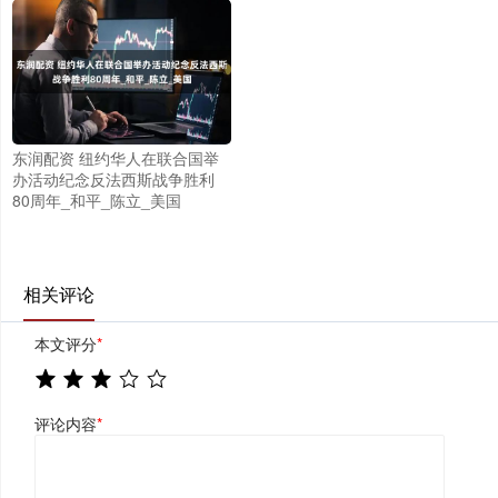
东润配资 纽约华人在联合国举
办活动纪念反法西斯战争胜利
80周年_和平_陈立_美国
相关评论
本文评分
*
评论内容
*