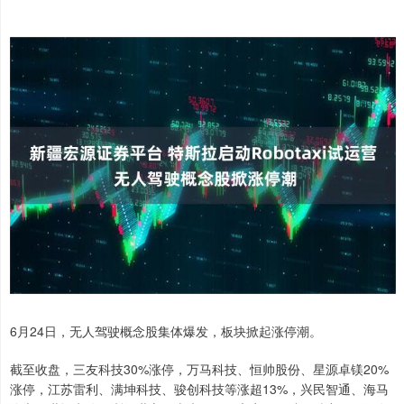
6月24日，无人驾驶概念股集体爆发，板块掀起涨停潮。
截至收盘，三友科技30%涨停，万马科技、恒帅股份、星源卓镁20%
涨停，江苏雷利、满坤科技、骏创科技等涨超13%，兴民智通、海马