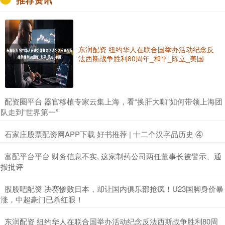
东润配资 纽约华人在联合国举办活动纪念反
法西斯战争胜利80周年_和平_陈立_美国
​配资圈平台 器官移植专家云集上海，看“换肝大咖”如何带领上海团
队走到“世界第一”
​石家庄股票配资网APP下载 好书推荐 | 十二个汉字品历史 ④
​富配平台平台 财务信息不实, 这家制药公司两任董事长被警示、通
报批评
​股股吧配资 决赛惨败日本，却让国内俱乐部抢疯！U23国脚身价暴
涨，中超豪门已杀红眼！
​东润配资 纽约华人在联合国举办活动纪念反法西斯战争胜利80周