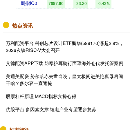
期指IC0
7697.80
-33.20
-0.43%
热点资讯
万利配资平台 科创芯片设计ETF鹏华(589170)涨超2.8%，
2026玄铁RISC-V大会召开
艾德配资APP下载 防寒护耳骑行面罩海外仓代发托管案例
美通美配资 努尔哈赤去世当晚，皇太极闯进美艳庶母房间
干啥？多尔衮一直遮掩
股票杠杆原理 MACD指标实操心得
优股平台 多因素支撑 锂电产业有望逐步复苏
推荐资讯