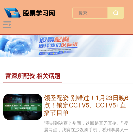
富深所配资 相关话题
领圣配资 别错过！1月23日晚6
点！锁定CCTV5、CCTV5+直
播节目单
“零封到决赛？别闹，这回是真刀真枪。” 凌
晨两点，我窝在沙发刷手机，看到李昊又一