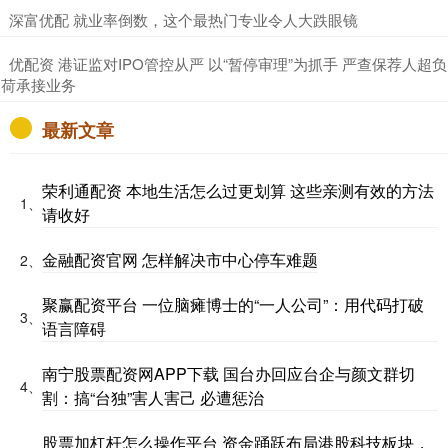
​深富优配 就业率倒数，这个最热门专业令人大跌眼镜
​优配资 港证监对IPO管控从严 以“暂停审理”为抓手 严查保荐人超负
荷承接业务
最新文章
荣利通配资 本地生活怎么过更划算 这些亲测有效的方法
1、
请收好
金融配资官网 怎样解决市中心停车难题
2、
聚赢配资平台 一位脑瘫博士的“一人公司”：用代码打破
3、
语言障碍
南宁股票配资网APP下载 国台办回应台企与颜文群切
4、
割：搞“台独”害人害己 必遭惩治
股票加杠杆怎么操作平台 资金踊跃布局港股科技板块，