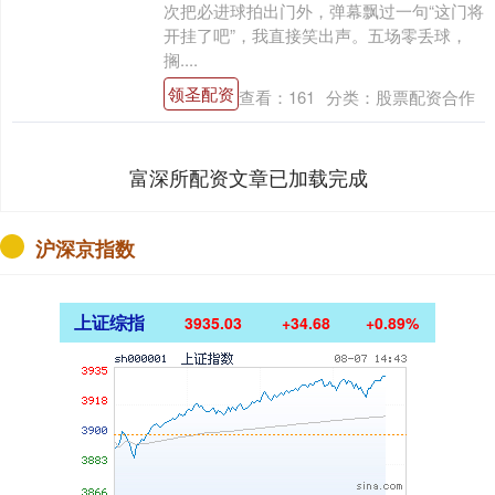
次把必进球拍出门外，弹幕飘过一句“这门将
开挂了吧”，我直接笑出声。五场零丢球，
搁....
领圣配资
查看：
161
分类：
股票配资合作
富深所配资文章已加载完成
沪深京指数
上证综指
3935.03
+34.68
+0.89%