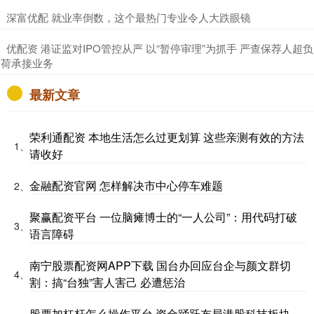
​深富优配 就业率倒数，这个最热门专业令人大跌眼镜
​优配资 港证监对IPO管控从严 以“暂停审理”为抓手 严查保荐人超负
荷承接业务
最新文章
荣利通配资 本地生活怎么过更划算 这些亲测有效的方法
1、
请收好
金融配资官网 怎样解决市中心停车难题
2、
聚赢配资平台 一位脑瘫博士的“一人公司”：用代码打破
3、
语言障碍
南宁股票配资网APP下载 国台办回应台企与颜文群切
4、
割：搞“台独”害人害己 必遭惩治
股票加杠杆怎么操作平台 资金踊跃布局港股科技板块，