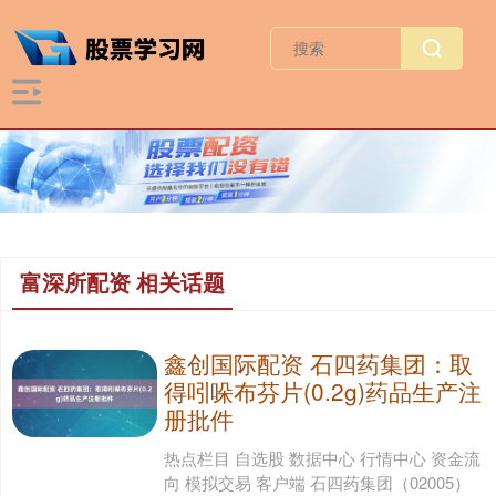
富深所配资 相关话题
鑫创国际配资 石四药集团：取
得吲哚布芬片(0.2g)药品生产注
册批件
热点栏目 自选股 数据中心 行情中心 资金流
向 模拟交易 客户端 石四药集团（02005）