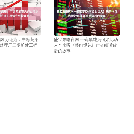
网 万德斯：中标芜湖
盛宝策略官网 一碗馄饨为何如此动
处理厂三期扩建工程
人？来听《菜肉馄饨》作者细说背
后的故事