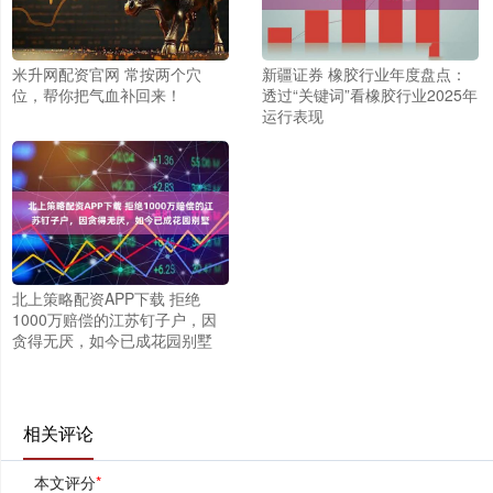
米升网配资官网 常按两个穴
新疆证券 橡胶行业年度盘点：
位，帮你把气血补回来！
透过“关键词”看橡胶行业2025年
运行表现
北上策略配资APP下载 拒绝
1000万赔偿的江苏钉子户，因
贪得无厌，如今已成花园别墅
相关评论
本文评分
*