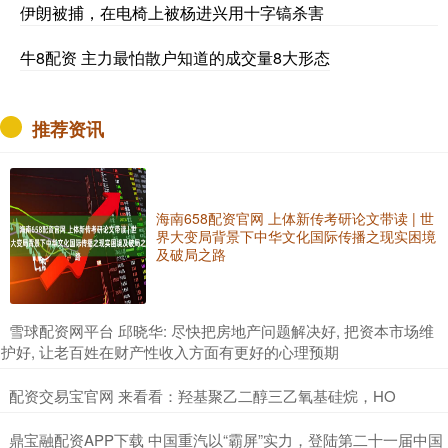
伊朗被捕，在电椅上被杨进兴用十字镐杀害
牛8配资 主力最怕散户知道的成交量8大形态
推荐资讯
海南658配资官网 上体新传考研论文带读 | 世
界大变局背景下中华文化国际传播之现实困境
及破局之路
​雪球配资网平台 邱晓华: 尽快把房地产问题解决好, 把资本市场维
护好, 让老百姓在财产性收入方面有更好的心理预期
​配资交易宝官网 来看看：羟基聚乙二醇三乙氧基硅烷，HO
​鼎宝融配资APP下载 中国重汽以“霸屏”实力，登陆第二十一届中国