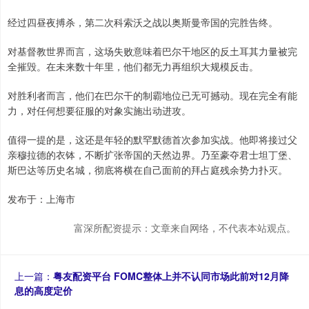
经过四昼夜搏杀，第二次科索沃之战以奥斯曼帝国的完胜告终。
对基督教世界而言，这场失败意味着巴尔干地区的反土耳其力量被完
全摧毁。在未来数十年里，他们都无力再组织大规模反击。
对胜利者而言，他们在巴尔干的制霸地位已无可撼动。现在完全有能
力，对任何想要征服的对象实施出动进攻。
值得一提的是，这还是年轻的默罕默德首次参加实战。他即将接过父
亲穆拉德的衣钵，不断扩张帝国的天然边界。乃至豪夺君士坦丁堡、
斯巴达等历史名城，彻底将横在自己面前的拜占庭残余势力扑灭。
发布于：上海市
富深所配资提示：文章来自网络，不代表本站观点。
上一篇：
粤友配资平台 FOMC整体上并不认同市场此前对12月降
息的高度定价