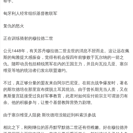
帮手。
匈牙利人经常组织基督教联军
复仇的怒火
正在训练骑射的穆拉德二世
公元1448年，有关苏丹穆拉德二世去世的消息不胫而走。这让远在佩
斯的匈雅提大感振奋，觉得有机会报四年前惨败于瓦尔纳的一箭之
仇。随即动员包括精锐黑军在内的王国主力，并且向瓦拉几亚、塞尔
维亚等地的统治者们发出联盟邀约。
不过，真正够分量的盟友来自阿尔巴尼亚。在前次战争爆发时，著名
的斯坎德培在那里宣布摆脱土耳其统治。由于曾长期充当人质，又在
奥斯曼宫廷接受过良好军事教育，此君对如何应付前宗主可谓游刃有
余。他的积极参与，让整个基督教阵营势力剧增。
由于塞尔维亚人阻挠 斯坎德培没能赶到科索沃参战
相比之下，刚刚继位的苏丹默罕默德二世还有些稚嫩。好在穆拉德并