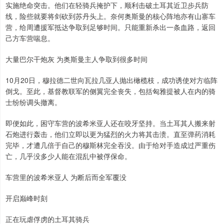
实施绝命突击。他们在轻骑兵掩护下，顺利击破土耳其近卫步兵防
线，险些就要将剑砍到苏丹头上。奈何奥斯曼的核心阵地亦有山寨车
营，给周遭援军抵达争取到足够时间。只能重新杀出一条血路，返回
己方车营喘息。
大量巴尔干炮灰 为奥斯曼主人争取到很多时间
10月20日，穆拉德二世向瓦拉几亚人抛出橄榄枝，成功诱使对方临阵
倒戈。至此，基督教联军的侧翼完全丧失，包括匈雅提被人在内的骑
士纷纷调头撤离。
即便如此，困守车营的波希米亚人还在咬牙坚持。当土耳其人搬来射
石炮进行轰击，他们立即以更为猛烈的火力将其击溃。直至弹药消耗
完毕，才遭几倍于自己的穆斯林完全吞没。由于给对手造成过严重伤
亡，几乎没多少人能在混乱中被俘保命。
车营里的波希米亚人 为断后而全军覆没
开启巅峰时刻
正在玩虐俘虏的土耳其骑兵