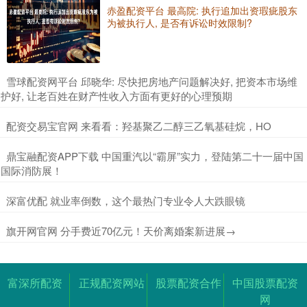
赤盈配资平台 最高院: 执行追加出资瑕疵股东
为被执行人, 是否有诉讼时效限制?
​雪球配资网平台 邱晓华: 尽快把房地产问题解决好, 把资本市场维
护好, 让老百姓在财产性收入方面有更好的心理预期
​配资交易宝官网 来看看：羟基聚乙二醇三乙氧基硅烷，HO
​鼎宝融配资APP下载 中国重汽以“霸屏”实力，登陆第二十一届中国
国际消防展！
​深富优配 就业率倒数，这个最热门专业令人大跌眼镜
​旗开网官网 分手费近70亿元！天价离婚案新进展→
富深所配资
正规配资网站
股票配资合作
中国股票配资
网