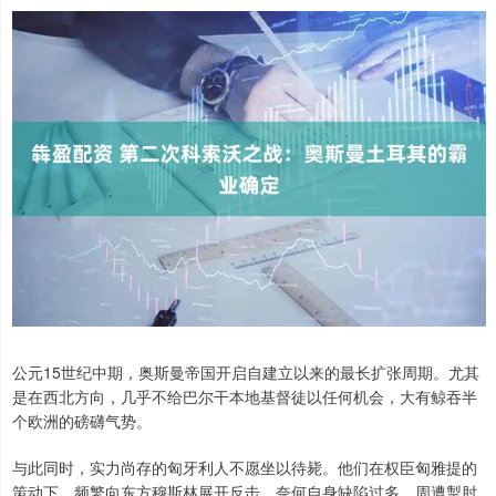
公元15世纪中期，奥斯曼帝国开启自建立以来的最长扩张周期。尤其
是在西北方向，几乎不给巴尔干本地基督徒以任何机会，大有鲸吞半
个欧洲的磅礴气势。
与此同时，实力尚存的匈牙利人不愿坐以待毙。他们在权臣匈雅提的
策动下，频繁向东方穆斯林展开反击。奈何自身缺陷过多，周遭掣肘