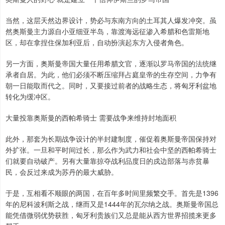
当然，这层天然边界设计，势必与东南方向的土耳其人爆发冲突。虽
然奥斯曼主力源自小亚细亚半岛，靠渡海远征渗入希腊和色雷斯地
区，却在拿捏住保加利亚后，自动扮演起东方入侵者角色。
另一方面，奥斯曼帝国大量任用希腊文官，逐渐以罗马帝国的法统继
承者自居。为此，他们必须不断压缩拜占庭皇帝的生存空间，力争有
朝一日能取而代之。同时，又要接过前者的战略生态，将匈牙利盆地
转化为缓冲区。
大量投靠奥斯曼的西帕希骑士 需要战争来维持封地面积
此外，那套为长期战争设计的半封建制度，催促着奥斯曼帝国保持对
外扩张。一旦和平时间过长，那么作为武力和社会中坚的西帕希骑士
们就要自动破产。另有大量靠掠夺战利品度日的戍边部落与赤贫暴
民，会反过来成为苏丹的最大威胁。
于是，互相看不顺眼的两国，在百年多时间里频繁交手。首先是1396
年的尼科波利斯之战，继而又是1444年的瓦尔纳之战。奥斯曼帝国总
能凭借微弱优势获胜，匈牙利贵族们又总是能从西方世界招揽来更多