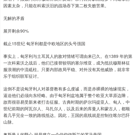
因素太杂，只能在科索沃旧的战场吞下第二枚失败苦果。
无解的矛盾
展开剩余90%
截止15世纪 匈牙利都是中欧地区的头号强国
事实上，匈牙利与土耳其人的敌对情绪可谓由来已久。在1389 年的第
一次科索沃之战后，他们已接替较弱的塞尔维亚，成为抵抗穆斯林征
服浪潮的中流砥柱。只要内部政局平稳、对外没有其他威胁，就非常
乐于组织联军征讨。
这倒不是说匈牙利人对基督教有多么虔诚，而是赤裸裸的地缘现实，
逼迫他们必须向东经略。由于匈牙利盆地属于整个欧亚大草原边陲，
故而很容易受新来者打击征服。古典时期的萨尔玛提亚人、匈人，中
世纪前期的阿瓦尔人、马扎尔人，以及后来的库曼人和蒙古人，都顺
着几乎完全一致的路线抵达。因此，王国的底线就是控制住喀尔巴阡
山脉。
奥斯曼人的野心 就是建立一个信仰伊斯兰的罗马帝国