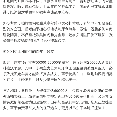
不是因死亡而宣布禅位，直接从幕后重返前台，暂时接过儿子的全盘
指导权。随后调动包括近卫军在内的野战主力，向着西部前线迅速挺
进，以远超对手预料的效率完成战争准备。
外交方面，穆拉德积极联系塞尔维亚大公杜拉德，希望他不要站在自
己的对立面。后者由于担心领地被匈牙利兼并，索性一股脑的倒向奥
斯曼阵营。不仅拒绝派兵同匈雅提会师，还在关键隘口设下埋伏，强
势阻拦斯坎德培的阿尔巴尼亚援军通过。
匈牙利骑士和他们的巴尔干盟友
因此，原本预计能有50000-60000的联军，最后只有25000人聚集到
科索沃平原。其中，步兵主力是为匈牙利王国服役的波西米亚人，必
须依托固定车营才能发挥真实战力。至于骑兵主力，则是匈雅提招募
的瓦拉几亚轻骑兵，以及少量王国的精锐骑士。
与之相对，奥斯曼主力规模高达60000人，包括许多选择臣服的基督
教西帕希骑士。虽然帝国明文规定近卫军必须改宗伊斯兰，又经常安
插突厥部落在边境山区游牧，但参与会战的中流砥柱仍是东正教徒居
多。至于负责吸引火力的征召炮灰，更是以巴尔干本地氓流为主。