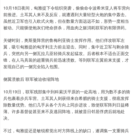
10月18日夜间，匈雅提下令组织突袭，偷偷命令波希米亚人将车营向
前推进。土耳其人来不及反应，就遭遇到大量轻型火炮的集中轰击。
虽然近卫军也引入欧式火炮，但在数量方面远远不如，形势一度相当
被动。只能驱使炮灰们绝命拼杀，用血肉之躯消耗联军的有限弹药。
关键时刻，奥斯曼阵营的鲁梅利亚骑士发挥作用。他们佯攻联军左
翼，吸引匈雅提的匈牙利主力前去迎击。同时，集中近卫军与剩余骑
兵，突然向另一侧瓦拉几亚轻骑兵发起猛攻。后者根本不适合正面交
锋，在人马具装的超重骑兵前迅速溃败。等到联军左翼前来支援，才
发现自己的一侧完全陷入包围。
侧翼溃败后 联军被迫收缩阵地
10月19日，联军残部集中到科索沃平原的一处高地，用为数不多的骑
兵包裹着步兵车营。土耳其人则获得来自希腊的骑士支援，彻底发挥
除数量优势。他们几乎从各个方向上同步进攻，致使联军阵列日益稀
薄。许多基督徒甚至来不及逃回阵地，就被昔日邻居俘虏后就地处
决。
不过，匈雅提还是敏锐察觉出对方阵线上的缺口，遂调集一支重骑兵