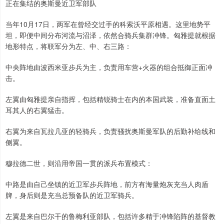
正在集结的奥斯曼近卫军部队
当年10月17日，两军在曾经交过手的科索沃平原相遇。这里地势平
坦，即便中间分布河流与沼泽，依然合骑兵集群冲锋。匈雅提就根据
地形特点，将联军分为左、中、右三路：
中央阵地由波西米亚步兵为主，负责用车营+火器的组合抵御正面冲
击。
左翼由匈雅提亲自指挥，包括精锐骑士在内的本国武装，准备直面土
耳其人的右翼猛击。
右翼为来自瓦拉几亚的轻骑兵，负责骚扰奥斯曼军队的后勤补给线和
侧翼。
穆拉德二世，则沿用帝国一贯的派兵布置模式：
中路是由自己坐镇的近卫军步兵阵地，前方有海量炮灰充当人肉盾
牌，身后则是充当总预备队的近卫军骑兵。
左翼是来自巴尔干的鲁梅利亚部队，包括许多精于冲锋陷阵的基督教