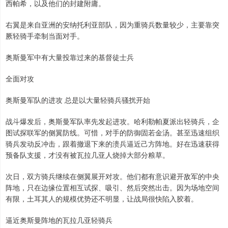
西帕希，以及他们的封建附庸。
右翼是来自亚洲的安纳托利亚部队，因为重骑兵数量较少，主要靠突
厥轻骑手牵制当面对手。
奥斯曼军中有大量投靠过来的基督徒士兵
全面对攻
奥斯曼军队的进攻 总是以大量轻骑兵骚扰开始
战斗爆发后，奥斯曼军队率先发起进攻。哈利勒帕夏派出轻骑兵，企
图试探联军的侧翼防线。可惜，对手的防御固若金汤。甚至迅速组织
骑兵发动反冲击，跟着撤退下来的溃兵逼近己方阵地。好在迅速获得
预备队支援，才没有被瓦拉几亚人烧掉大部分粮草。
次日，双方骑兵继续在侧翼展开对攻。他们都有意识避开敌军的中央
阵地，只在边缘位置相互试探、吸引、然后突然出击。因为场地空间
有限，土耳其人的规模优势还不明显，让战局很快陷入胶着。
逼近奥斯曼阵地的瓦拉几亚轻骑兵